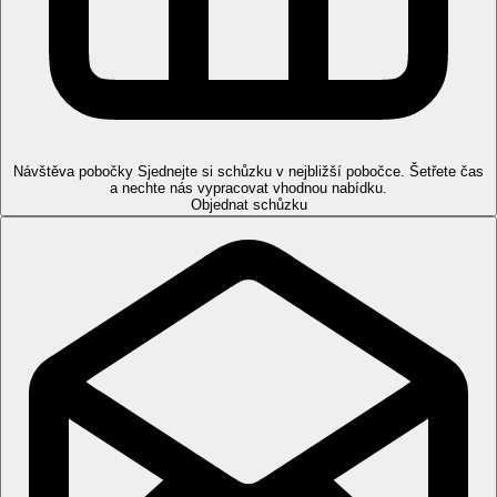
Písečná pláž cca 400 m, lehátka a slunečníky za poplatek.
Sportovní nabídka
Za poplatek:
biliár.
Děti
Brouzdaliště, dětská postýlka za poplatek (na vyžádání).
Návštěva pobočky
Sjednejte si schůzku v nejbližší pobočce. Šetřete čas
a nechte nás vypracovat vhodnou nabídku.
Web
Objednat schůzku
http://www.esperanto-sunnybeach.com
Internet
Zdarma
: WiFi v lobby.
Oficiální kategorie
3 hvězdičky
Poznámka
Rozsah a kvalita výše uvedených služeb a aktivit může být
ovlivněna zavedením případných hygienických či
protiepidemických opatření v dané destinaci.