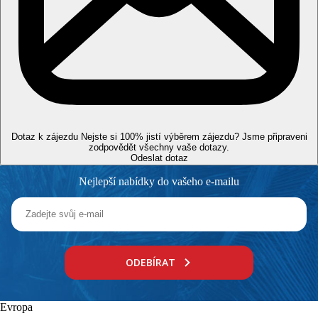
Vzdálenosti
400 m
Vzdálenost k pláži
1 km
Aquapark
1,5 km
Centrum města
Dotaz k zájezdu
Nejste si 100% jistí výběrem zájezdu? Jsme připraveni
24 km
zodpovědět všechny vaše dotazy.
Vzdálenost od nejbližšího letiště
Odeslat dotaz
Nejlepší nabídky do vašeho e-mailu
Pláž
Lehátka na pláži za poplatek
Slunečníky na pláži za poplatek
Plážová dovolená
ODEBÍRAT
Bazény
Lehátka a slunečníky u bazénu zdarma
Evropa
Dětský bazén