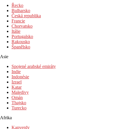
Bar u bazénu
Řecko
Bulharsko
Fotogalerie
Česká republika
Francie
Chorvatsko
Itálie
Portugalsko
Rakousko
Španělsko
Asie
Spojené arabské emiráty
Indie
Indonésie
Izrael
Katar
Maledivy
Omán
Thajsko
Turecko
Afrika
Kapverdy