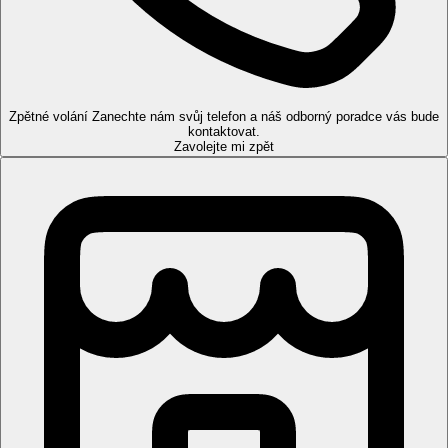
597 pokojů, výtah, vstupní hala s recepcí, lobby bar, hlavní
restaurace s terasou, několik restaurací, několik barů, obchody, 2
konferenční místnosti, vnitřní bazén s jacuzzy a dětskou částí. V
rozsáhlé zahradě 3 bazény (1 s barem, 1 s jacuzzi), terasy na
slunění s lehátky, slunečníky zdarma, prostor pro venčení psů.
Zpětné volání
Zanechte nám svůj telefon a náš odborný poradce vás bude
kontaktovat.
Pokoje
Zavolejte mi zpět
Dvoulůžkový pokoj, Výhled park:
koupelna/WC (vysoušeč
vlasů), klimatizace, telefon, TV/sat., minibar (nealkoholické
nápoje,voda, pivo), trezor zdarma, rychlovarná konvice, župan a
pantofle, balkon nebo terasa.
Ostatní typy pokojů
(pokud není uvedeno jinak, mají pokoje
výše uvedené vybavení)
Dvoulůžkový pokoj, Výhled moře:
výhled na moře
Dvoulůžkový pokoj, Deluxe:
prostornější, rozkládací
pohovka
Dvoulůžkový pokoj, Deluxe, Frontal Sea View:
prostornější, rozkládací pohovka, v přední části hotelu,
přímý výhled na moře
Dvoulůžkový pokoj, Club, Frontal Sea View:
s
výhledem na moře, služby PREFERRED CLUBU
Dvoulůžkový pokoj, Club, Deluxe, Frontal Sea View:
prostornější s rozkládací pohovkou, s výhledem na moře,