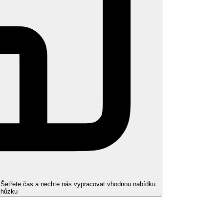
. Šetřete čas a nechte nás vypracovat vhodnou nabídku.
chůzku
s/pokoj) zdarma, osušky a matrace za poplatek. V 1. a 2. řadě nejblíže