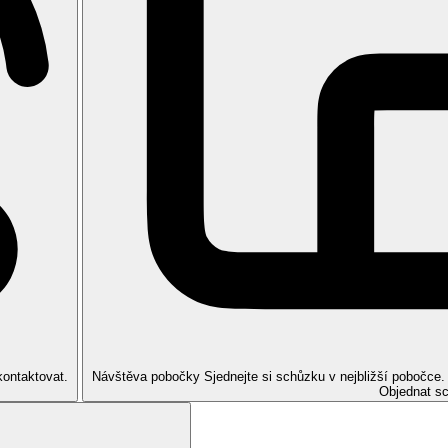
ýše uvedené vybavení)
, pokoje mohou být umístěny v méně výhodné poloze.
osti zábavy v bezprostředním okolí hotelu.
0–23.00 hod.)
telem a mohou se změnit
kontaktovat.
Návštěva pobočky
Sjednejte si schůzku v nejbližší pobočce
Objednat s
ru určeném pro hotel od 3. řady lehátka (2 ks/pokoj) a slunečníky (1 k