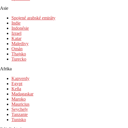
Hotel přímo u pláže
Asie
Plážová dovolená
Spojené arabské emiráty
Bazény
Indie
Indonésie
Izrael
Lehátka a slunečníky u bazénu zdarma
Katar
Dětský bazén
Maledivy
Bar u bazénu
Omán
Thajsko
Fotogalerie
Turecko
Afrika
Kapverdy
Egypt
Keňa
Madagaskar
Maroko
Mauricius
Seychely
Tanzanie
Tunisko