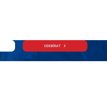
 v dané destinaci.
ODEBÍRAT