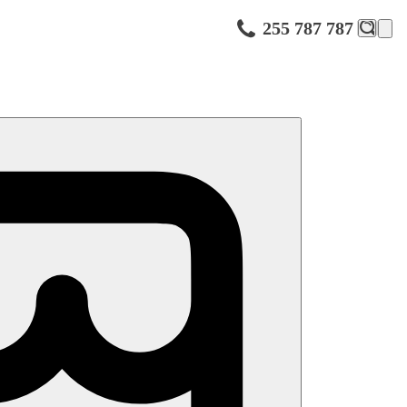
255 787 787
ocnice ve Varně, aquapark na okraji Albeny. Letiště Varna je
s lehátky a slunečníky zdarma.