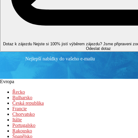
Zdarma:
WiFi v areálu hotelu.
Poznámka
Rozsah a kvalita výše uvedených služeb a aktivit může být ovli
Vzdálenosti
Dotaz k zájezdu
Nejste si 100% jistí výběrem zájezdu? Jsme připraveni z
Odeslat dotaz
0 m
Nejlepší nabídky do vašeho e-mailu
Vzdálenost k pláži
40 km
Vzdálenost od nejbližšího letiště
Evropa
0 m
Řecko
Centrum města
Bulharsko
Česká republika
1 km
Francie
Aquapark
Chorvatsko
Itálie
Pláž
Portugalsko
Rakousko
Španělsko
Lehátka a slunečníky na pláži zdarma