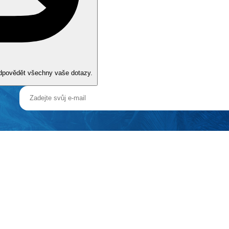
vněna zavedením případných hygienických či protiepidemických opatření
odpovědět všechny vaše dotazy.