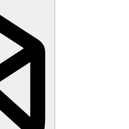
 v letovisku Albena, vodní sporty na pláži.
estauraci, dětský bazén.
26
(neplatí pro produkt Fischer Dynamix)