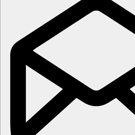
Sportovní nabídka
Zdarma:
stolní tenis (vybavení za depozit).
Za poplatek:
půjčovna kol, masáže, biliár. Široká nabídka sportů
Děti
Dětská postýlka zdarma (na vyžádání), dětská stolička v hlavní r
Animační program Funtazie klubu v termínu 25.6. - 4.9.20
Karty
VISA, EC/MC.
Web
http://www.albena.bg/
Internet