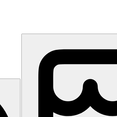
emi a různými možnostmi zábavy. Před hotelem pobřežní promenáda. Nem
taurace, snack, bar, kadeřnictví. V zahradě bazén, bar u bazénu a terasa 
, TV/sat., telefon, minilednička (zdarma), balkon nebo terasa.