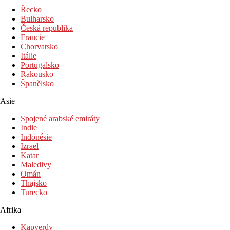
Řecko
Dětský bazén
Bulharsko
Bar u bazénu
Česká republika
Lehátka u bazénu
Francie
Slunečníky u bazénu
Chorvatsko
Itálie
Portugalsko
Fotogalerie
Rakousko
Španělsko
Asie
Spojené arabské emiráty
Indie
Indonésie
Izrael
Katar
Maledivy
Omán
Thajsko
Turecko
Afrika
Kapverdy