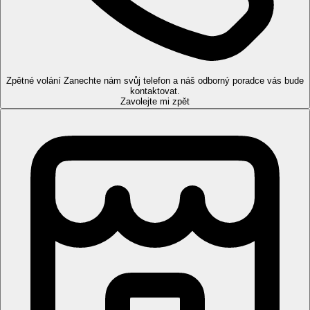
Dvoulůžkový pokoj:
koupelna/WC (vysoušeč vlasů),
klimatizace, TV/sat., telefon, minilednička a balkon.
Ostatní typy pokojů
(pokud není uvedeno jinak, mají pokoje
výše uvedené vybavení)
Zpětné volání
Zanechte nám svůj telefon a náš odborný poradce vás bude
Dvoulůžkový pokoj, Promo:
kapacitně omezená
kontaktovat.
Zavolejte mi zpět
nabídka, pokoje mohou být umístěny v méně výhodné
poloze.
Apartmá:
oddělený obytný prostor.
Stravování
All Inclusive
Snídaně formou bufetu 7:30-10:00, oběd formou bufetu
12:30–14:30 a večeře formou bufetu 18:00–20:30
Lehký odpolední snack (15:00-16:00 hod.)
Neomezené množství vybraných rozlévaných
nealkoholických nápojů a místních alkoholických nápojů
(10:00-22:00 hod.)
Výše uvedené časy jsou určeny hotelem a mohou se
změnit
Pláž