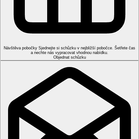
Neomezené množství vybraných rozlévaných
nealkoholických nápojů a místních alkoholických nápojů
(10.00–23.00)
Upozornění: výše uvedené časy i místa podávání jsou
určeny hotelem a mohou se změnit
Pláž
Prostorná písečná pláž dlouhá několik kilometrů s pozvolným
vstupem do moře se nachází přímo u hotelu. Slunečníky a
Návštěva pobočky
Sjednejte si schůzku v nejbližší pobočce. Šetřete čas
lehátka za poplatek.
a nechte nás vypracovat vhodnou nabídku.
Objednat schůzku
Sportovní nabídka
Zdarma:
fitness, šipky, aerobik, vodní gymnastika.
Za poplatek:
biliár, vodní sporty na pláži.
Děti
dětské hřiště, dětský bazén, animace, dětská diskotéka, miniklub
(od 4-12 let), kidsklub.
Karty
VISA, EC/MC.
Web
https://www.amrcollection.com/
Wellness