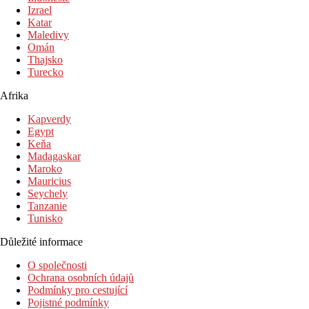
Izrael
Katar
Maledivy
Omán
Thajsko
Turecko
Afrika
Kapverdy
Egypt
Keňa
Madagaskar
Maroko
Mauricius
Seychely
Tanzanie
Tunisko
Důležité informace
O společnosti
Ochrana osobních údajů
Podmínky pro cestující
Pojistné podmínky