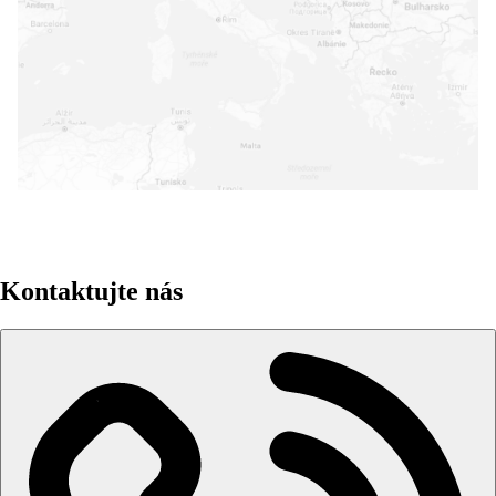
+
-
Leaflet
|
©
MapTiler
©
OpenStreetMap
contributors
Kontaktujte nás