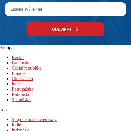
ODEBÍRAT
Evropa
Řecko
Bulharsko
Česká republika
Francie
Chorvatsko
Itálie
Portugalsko
Rakousko
Španělsko
Asie
Spojené arabské emiráty
Indie
Indonésie