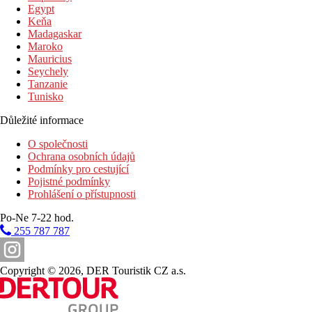
200 m
Egypt
Moře
Keňa
Madagaskar
0 m
Maroko
Nákupy
Mauricius
Seychely
Pláž
Tanzanie
Tunisko
Lehátka a slunečníky na pláži zdarma
Důležité informace
Hotel přímo u pláže
Plážová dovolená
O společnosti
Ochrana osobních údajů
Bazény
Podmínky pro cestující
Pojistné podmínky
Prohlášení o přístupnosti
Lehátka a slunečníky u bazénu zdarma
Dětský bazén
Po-Ne 7-22 hod.
Bar u bazénu
255 787 787
Lehátka u bazénu
Slunečníky u bazénu
brouzdaliště
Copyright © 2026, DER Touristik CZ a.s.
Fotogalerie