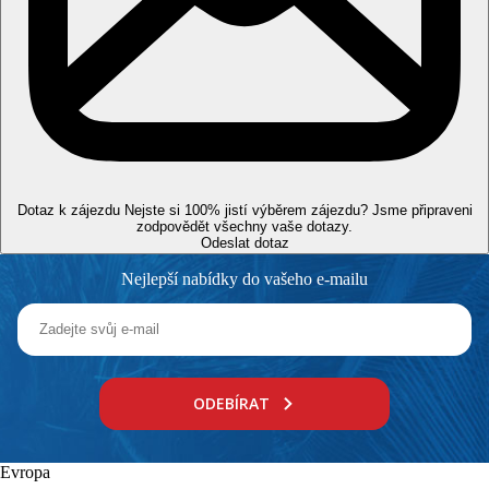
Za
poplatek:
fotbalové hřiště se syntetickým trávníkem,
víceúčelové hřiště (basketbal/fotbal) s nočním osvětlením, padel
tenis, různé individuální i skupinové kurzy vodních sportů
Karty
VISA, EC/MC, Maestro.
Web
bluserena.it
Wellness
Dotaz k zájezdu
Nejste si 100% jistí výběrem zájezdu? Jsme připraveni
Zdarma:
fitness
zodpovědět všechny vaše dotazy.
Za poplatek:
termální lázně (jedny z nejkrásnějších v Itálii,
Odeslat dotaz
přidruženy k národnímu zdravotnickému systému a
Nejlepší nabídky do vašeho e-mailu
klasifikovány jako "Super level"), inhalace, insuflace, bahenní
terapie, fyzioterapie, rehabilitace, kosmetické oddělení, wellness
procedury
Lázně jsou v neděli zavřeny.
Internet
ODEBÍRAT
Zdarma:
Wi-Fi zdarma v celém areálu hotelu
Oficiální kategorie
Evropa
4 hvězdičky