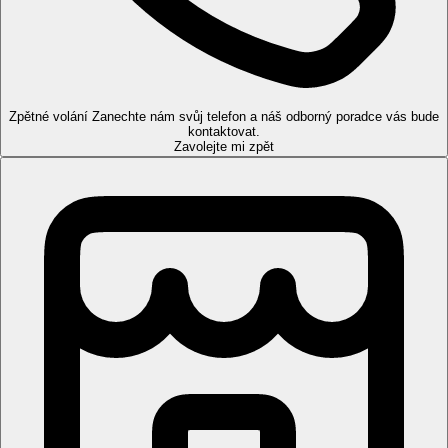
centra: 3 km Torre Canne
nákupních možností: v hotelu
Popis pokoje
Dvoulůžkový pokoj:
koupelna/WC (vysoušeč vlasů)
Zpětné volání
Zanechte nám svůj telefon a náš odborný poradce vás bude
individuální klimatizace
kontaktovat.
telefon
Zavolejte mi zpět
TV/Sat.
minilednička
trezor
WiFi zdarma
balkón nebo terasa
Vybavení
317 pokojů, vstupní hala s recepcí, lobby, hlavní restaurace, a la
carte restaurace Il Gusto (zdarma dle dostupnosti, rezervace 24 h
předem), plážová restaurace (od 5.6.-9.9.), dětská restaurace s
kuchyňkou (dětské židličky, dětské jídla od 0-3 let, ohřívače
láhviček, sterilizátory), TV místnost, wellness, půjčovna kol a
dětských kočárků (za poplatek), půjčovna aut (za poplatek),
parkoviště (za poplatek), WiFi (zdarma), obchodní pasáž, butik,
obchod se smíšeným zbožím, trafika, velký bazén s termální
vodou, skluzavkami a jacuzzi (6-15 let), sluneční terasa, termální
koupaliště (v miniklubu, vyhrazeno pro děti zapsané v programu