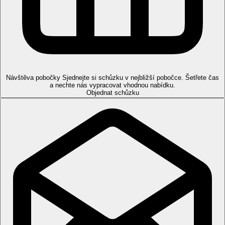
Serenino), dětský park, miniklub, doktor přítomen v hotelu 24/7,
v době ordinačních hodin zdarma, mimo ordinační hodiny za
poplatek
Popis pláže
velká soukromá písečná pláž s pozvolným vstupem do moře, cca
200 m od hotelových pokojů, 2 lehátka a 1 slunečník/pokoj
zdarma od 4. řady, sprchy, šatny, kompletně zrekonstruované
Návštěva pobočky
Sjednejte si schůzku v nejbližší pobočce. Šetřete čas
vybavení, trezory pro první 3 řady lehátek a slunečníků, osušky
a nechte nás vypracovat vhodnou nabídku.
za kauci 10 EUR/kus
Objednat schůzku
Strava
All Inclusive
snídaně, obědy a večeře formou bufetu
neomezená konzumace alkoholických a nealkoholických
nápojů (vše rozlévané, v časech a místech určených
hotelem)
Pro hosty s potravinovými alergiemi (laktóza, lepek, vejce) má
hotel k dispozici základní výběr jídel (balených i hotových) v
hlavní restauraci během hlavních jídel.
Sportovní nabídka
Zdarma:
stolní tenis, plachtění, windsurfing, paddle surfing
(mimo časů kurzů), kánoe, šlapadla