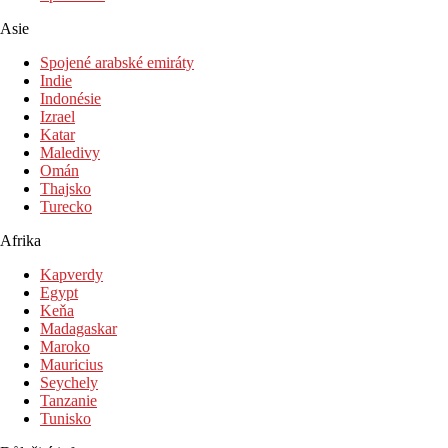
Asie
Spojené arabské emiráty
Indie
Indonésie
Izrael
Katar
Maledivy
Omán
Thajsko
Turecko
Afrika
Kapverdy
Egypt
Keňa
Madagaskar
Maroko
Mauricius
Seychely
Tanzanie
Tunisko