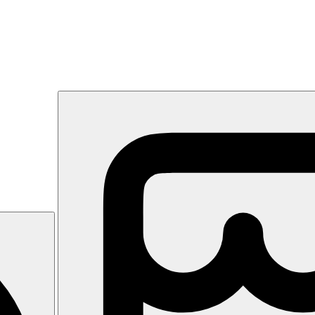
 této metropole
 a Palatine
dalších krásných památek
a italské metropole a centra kultury – Říma a individuální program.
Palatin. Dále individuální program nebo pokračování prohlídky s prů
avona s Fontánou Čtyř řek, Španělské schody, slavná Fontána di Trevi,
cia Rossa nebo Italo do
Florencie
(doba jízdy je cca 80 minut). Prohlíd
ební kaple rodu S. Marco, dominikánský klášter, kaple sv. Antonína, g