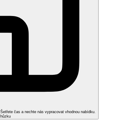
ngela, Ponte Vecchio, most přes řeku Arno, pozdně gotické a renesanční
ulého papeže Jana Pavla II., náměstí. Vatikánská muzea s ohromující
e 3*/4* hotelu se snídaní, služby česky či slovensky hovořícího
 6 - 8 EUR / osoba / noc)
. Šetřete čas a nechte nás vypracovat vhodnou nabídku.
chůzku