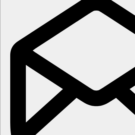
Jediný vstup, který je nutné objednat předem, aby byl naší C
pro celou skupinu kupován na určitý datum a čas.
!Upozorňujeme, že pokud si klienti zakoupí zájezd méně než 30
skupinu 30 dní před termínem na určité datum a čas a později j
ORIENTAČNÍ CENY VSTUPŮ
Celodenní jízdenka na MHD 9 €
Vatikánská muzea vč. Sixtinské kaple 22 €
Kupole Chrámu Sv. Petra 10 €
Andělský hrad 16 €
Monument Viktora Emanuela 12 €
Kapitolská muzea 15 €
Etruské muzeum Villa Giulia 6 €
Caracallovy lázně 10 €
Katakomby Sv. Kalixta 10 €