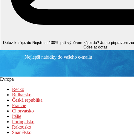
Fotogalerie
Dotaz k zájezdu
Nejste si 100% jistí výběrem zájezdu? Jsme připraveni z
Odeslat dotaz
Nejlepší nabídky do vašeho e-mailu
Evropa
Řecko
Bulharsko
Česká republika
Francie
Chorvatsko
Itálie
Portugalsko
Rakousko
Španělsko