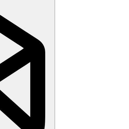
K zařízen, je vstup do Colloseum a Forum Romanum + Palatin. Počet
 dní před odletem, nebudeme schopni zajistit vstupenky do Kolosea, 
iž bývají vyprodané, dokoupení tedy nebude možné!