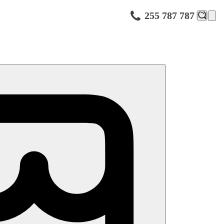
255 787 787
vodcem. Procházka historickým centrem s neobyčejnou koncentrací
 apod. Svůj návrat do Říma si můžete „pojistit“ vhozením mince právě
ka této renesanční klenotnice, např. Palazzo Medici, Riccardi, sídlo
otický dům S. Maria del Fiore, baptisterium, Rajská brána, Gotická