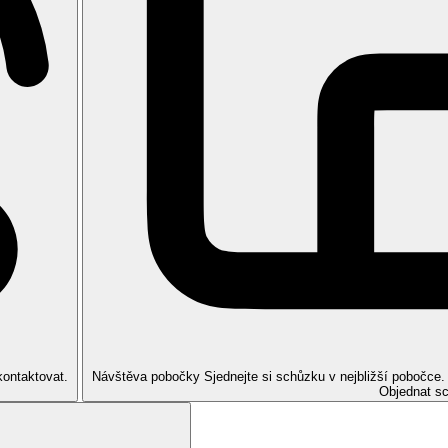
ol., gotický a renesanční interiér, kostel Santa Croce, hrobka Michela
 Říma. Nocleh.
é církve. Chrám sv. Petra s jeho katakombami, kde je mj. i hrobka zesn
nován „věčnému“ Římu. Nocleh.
sti na zakoupení vstupenek do Colossea.
štní taxy a další poplatky, transfer z letiště do hotelu a zpět, 4 noci v
a do Florencie a zpět
ízdné na místní hromadnou dopravu, povinný příplatek městské taxy (cca
kontaktovat.
Návštěva pobočky
Sjednejte si schůzku v nejbližší pobočce
Objednat s
u.