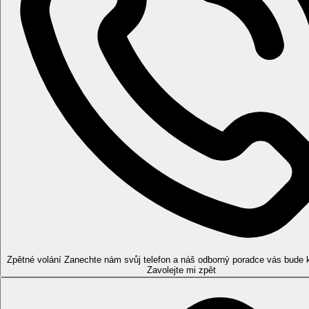
kampanila, Palazzo Vecchio – gotická radnice, Pantheon ze 13. st
domy a paláce. V odpoledních hodinách odjezd vlakem zpět do
4. DEN
Po snídani návštěva papežského státu Vatikánu – sídla křesťansk
Sixtinskou kaplí můžete navštívit individuálně
(doporučujeme zakoupit vstup předem online). Zbytek dne vě
5. DEN
Snídaně, dle letového řádu transfer na letiště a odlet do ČR.
ZMĚNA PROGRAMU VYHRAZENA
Harmonogram jednotlivých dnů může být přeházen v závislo
MINIMÁLNÍ POČET ÚČASTNÍKŮ: 15
CENA ZAHRNUJE:
leteckou dopravu Praha – Řím – Praha, leti
průvodce, jízdenku na rychlovlak Freccia Rossa nebo Italo z Řím
CENA NEZAHRNUJE:
cestovní a covid pojištění, vstupy, j
Zpětné volání
Zanechte nám svůj telefon a náš odborný poradce vás bude 
Zavolejte mi zpět
Klienti jsou ubytování po celou dobu zájezdu v jednom hotel
DOPLŇUJÍCÍ INFORMACE OHLEDNĚ VSTUPŮ