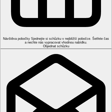
(nutná rezervace předem)
Sportovní nabídka
Zdarma:
basketbal, stolní tenis, šipky.
Za poplatek:
biliárd, sauna, jacuzzi.
Zábava
Večerní animační programy, aktivity během dne.
Návštěva pobočky
Sjednejte si schůzku v nejbližší pobočce. Šetřete čas
Děti
a nechte nás vypracovat vhodnou nabídku.
Objednat schůzku
Dětský bazén, dětská postýlka.
Internet
Zdarma:
Wifi ve veřejných prostorech a na pokojích.
Web
www.atlanticahotels.com
Oficiální kategorie
4 hvězdičky
Vzdálenosti
55 km
Vzdálenost od nejbližšího letiště