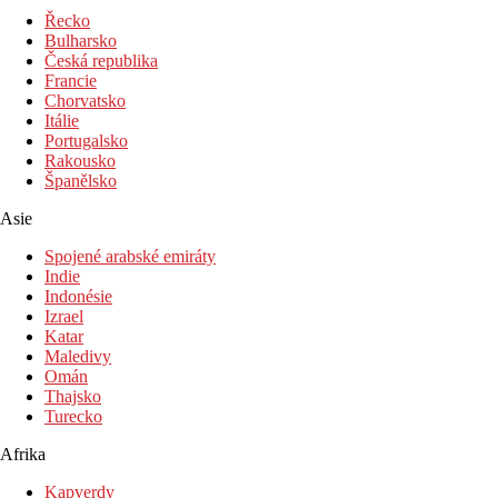
Řecko
Bulharsko
Česká republika
Francie
Chorvatsko
Itálie
Portugalsko
Rakousko
Španělsko
Asie
Spojené arabské emiráty
Indie
Indonésie
Izrael
Katar
Maledivy
Omán
Thajsko
Turecko
Afrika
Kapverdy