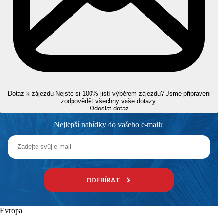
0 m
Vzdálenost k pláži
1,5 km
Centrum města
Pláž
Lehátka na pláži za poplatek
Dotaz k zájezdu
Nejste si 100% jistí výběrem zájezdu? Jsme připraveni
Slunečníky na pláži za poplatek
zodpovědět všechny vaše dotazy.
Plážová dovolená
Odeslat dotaz
Nejlepší nabídky do vašeho e-mailu
Bazény
Lehátka a slunečníky u bazénu zdarma
Dětský bazén
brouzdaliště
ODEBÍRAT
Fotogalerie
Evropa