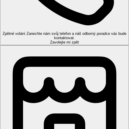
Pokoje
Dvoulůžkový pokoj:
koupelna/WC (vysoušeč vlasů, župany),
individuálně ovládaná klimatizace, TV/sat., trezor (zdarma),
minilednička, set na přípravu kávy a čaje, balkon nebo terasa.
Zpětné volání
Zanechte nám svůj telefon a náš odborný poradce vás bude
Ostatní typy pokojů
(pokud není uvedeno jinak, mají pokoje
kontaktovat.
výše uvedené vybavení)
Zavolejte mi zpět
Čtyřlůžkový pokoj:
prostornější
Dvoulůžkový pokoj, Sdílený bazén:
sdílený bazén,
pokoje umístěné v přízemí, na terase dvě lehátka
Čtyřlůžkový pokoj, Sdílený bazén:
prostornější, sdílený
bazén, pokoje umístěné v přízemí, na terase dvě lehátka
Dvoulůžkový pokoj, Premium:
pokoje v nově
postavené budově
Junior Suita, Soukromý bazén:
pokoje v nově
postavené budově, privátní bazén
Mezonet, Soukromý bazén:
pokoje v nově postavené
budově, privátní bazén
Pláž
Písečná pláž s oblázky cca 450 m, pozvolný vstup do moře,
lehátka, slunečníky a osušky zdarma. Bar na pláži.
Stravování