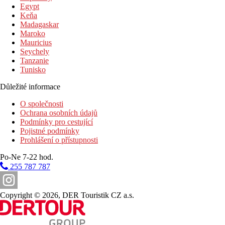
450 m
Egypt
Vzdálenost k pláži
Keňa
Madagaskar
Pláž
Maroko
Mauricius
Seychely
Lehátka a slunečníky na pláži zdarma
Tanzanie
Plážová dovolená
Tunisko
Bazény
Důležité informace
O společnosti
Lehátka a slunečníky u bazénu zdarma
Ochrana osobních údajů
Dětský bazén
Podmínky pro cestující
Bar u bazénu
Pojistné podmínky
Prohlášení o přístupnosti
Fotogalerie
Po-Ne 7-22 hod.
255 787 787
Copyright © 2026, DER Touristik CZ a.s.