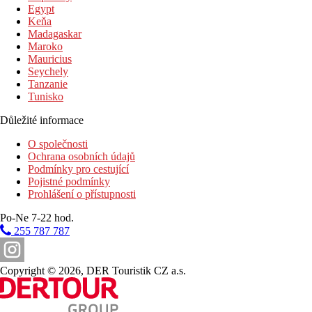
Egypt
http://www.iberostar.com
Keňa
Madagaskar
Oficiální kategorie
Maroko
4 hvězdičky
Mauricius
Poznámka
Seychely
Tanzanie
V Řecku je povinnost hradit klimatickou taxu v závislosti na
Tunisko
kategorii hotelu. Taxa není zahrnuta v ceně zájezdu a musí být
uhrazena klientem přímo na recepci hotelu. Rozsah a kvalita
Důležité informace
uvedených služeb a aktivit může být ovlivněna zavedením
O společnosti
případných hygienických či protiepidemických opatření v dané
Ochrana osobních údajů
destinaci.
Podmínky pro cestující
Pojistné podmínky
Vzdálenosti
Prohlášení o přístupnosti
0 m
Po-Ne 7-22 hod.
Vzdálenost k pláži
255 787 787
3 km
Centrum města
Copyright © 2026, DER Touristik CZ a.s.
65 km
Vzdálenost od nejbližšího letiště