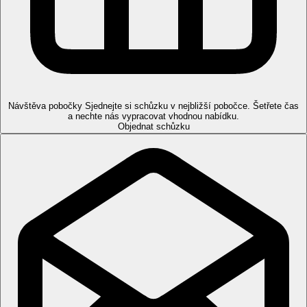
zahradě.
Bungalov, Bay:
umístěn v časti Bay
Bungalov, Výhled moře:
mimo hlavní budovu
Bungalov, Water Front:
mimo hlavní budovu, v první
řadě u moře.
Pláž
Písečná pláž s oblázky přímo u hotelu, lehátka a slunečníky
Návštěva pobočky
Sjednejte si schůzku v nejbližší pobočce. Šetřete čas
a nechte nás vypracovat vhodnou nabídku.
zdarma.
Objednat schůzku
Stravování
Polopenze:
Snídaně a večeře formou bufetu.
All Inclusive:
Hlavní restaurace: 7.30-10.35 snídaně, 12.30-14.30 oběd
a 18.30-21.30 večeře formou bufetu. Pro pozdní přílety
lehké občerstvení 22.00-01.00. U snídaně nealkoholické
nápoje, džus, káva, čaj, u oběda a večeře nealkoholické
nápoje, pivo, víno.
Taverna "Zorbas": 10.30-12.00 pozdní snídaně, 12.30-
15.30 oběd a 19.00-21.00 večeře formou bufetu, po
předchozí rezervaci.
Řecká restaurace "Lavris": 19.00-21.00 večeře (BBQ
bufet), po předchozí rezervaci.