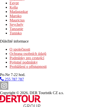
Fotogalerie
Egypt
Keňa
Madagaskar
Maroko
Mauricius
Seychely
Tanzanie
Tunisko
Důležité informace
O společnosti
Ochrana osobních údajů
Podmínky pro cestující
Pojistné podmínky
Prohlášení o přístupnosti
Po-Ne 7-22 hod.
255 787 787
Copyright © 2026, DER Touristik CZ a.s.