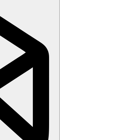
egorii hotelu. Taxa není zahrnuta v ceně zájezdu a musí být uhrazena k
i protiepidemických opatření v dané destinaci.