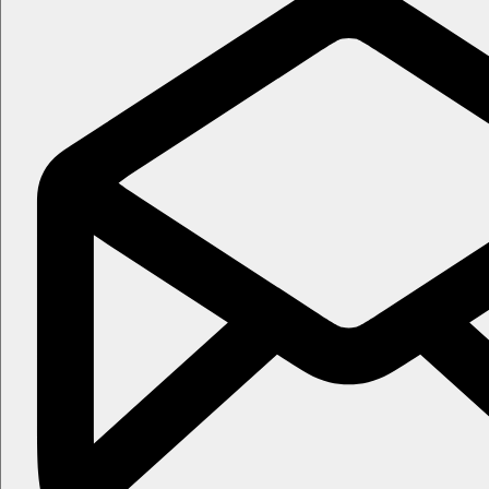
Oficiální kategorie
4 hvězdičky
Poznámka
V Řecku je povinnost hradit klimatickou taxu v závislosti na kat
aktivit může být ovlivněna zavedením případných hygienických č
Vzdálenosti
500 m
Vzdálenost k pláži
0 m
Centrum města
26 km
Vzdálenost od nejbližšího letiště
Pláž
Lehátka na pláži za poplatek
Slunečníky na pláži za poplatek