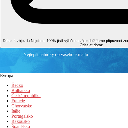
Plážová dovolená
Bazény
Lehátka a slunečníky u bazénu zdarma
Fotogalerie
Dotaz k zájezdu
Nejste si 100% jistí výběrem zájezdu? Jsme připraveni z
Odeslat dotaz
Nejlepší nabídky do vašeho e-mailu
Evropa
Řecko
Bulharsko
Česká republika
Francie
Chorvatsko
Itálie
Portugalsko
Rakousko
Španělsko