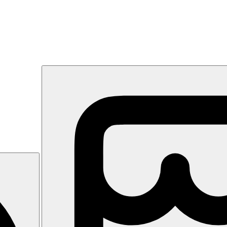
avala vzdáleno cca 26 km.
a s recepcí, restaurace, restaurace à la carte, bar, bazén, lehátka a s
klimatizace, wi-fi zdarma, telefon, TV/sat., minibar za poplatek, trezo
ýše uvedené vybavení)