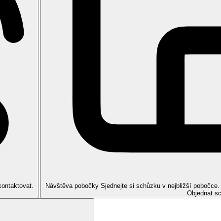
 za poplatek.
h možností v docházkové vzdálenosti od hotelu.
kontaktovat.
Návštěva pobočky
Sjednejte si schůzku v nejbližší pobočce
Objednat s