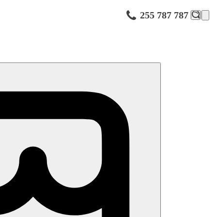
255 787 787
lunečníky u bazénu zdarma, bar v zahradě
r zdrama, výhled do zahrady.