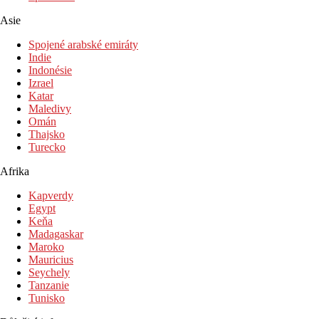
Asie
Spojené arabské emiráty
Indie
Indonésie
Izrael
Katar
Maledivy
Omán
Thajsko
Turecko
Afrika
Kapverdy
Egypt
Keňa
Madagaskar
Maroko
Mauricius
Seychely
Tanzanie
Tunisko