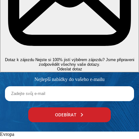
prémiových nápojů all inclusive během otevírací doby barů a
restaurací
Pláž
7 km dlouhá písečná pláž Maspalomas v proslulé přírodní
rezervaci písečných dun cca 150 m, lehátka a slunečníky za
poplatek.
Sportovní nabídka
Zdarma:
fitness, stolní tenis, šipky, lukostřelba, zahradní
Dotaz k zájezdu
Nejste si 100% jistí výběrem zájezdu? Jsme připraveni
šachy, volejbal.
zodpovědět všechny vaše dotazy.
Za poplatek:
tenisové hřiště s umělým osvětlením.
Odeslat dotaz
Děti
Nejlepší nabídky do vašeho e-mailu
Brouzdaliště (možnost klimatizace/ vyhřívání), hřiště, hlídání
dětí za poplatek (na vyžádání), dětská postýlka zdarma (na
vyžádání).
Karty
ODEBÍRAT
VISA, EC/MC, AMEX, Diners Club.
Evropa