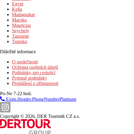
Egypt
Vzdálenosti
Keňa
Madagaskar
300 m
Maroko
Nákupy
Mauricius
Seychely
50 m
Tanzanie
Vzdálenost k pláži
Tunisko
0 m
Důležité informace
Restaurace
O společnosti
45 km
Ochrana osobních údajů
Vzdálenost od nejbližšího letiště
Podmínky pro cestující
Pojistné podmínky
4 km
Prohlášení o přístupnosti
Centrum města
Po-Ne 7-22 hod.
500 m
Exim.Header.PhoneNumberPlatinum
Autobusová stanice
Pláž
Copyright © 2026, DER Touristik CZ a.s.
Lehátka na pláži za poplatek
Slunečníky na pláži za poplatek