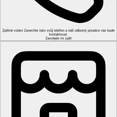
Vybavení
348 pokojů, vstupní hala s recepcí, 2 bazény (z toho 1 pro
dospělé osoby), bar u bazénu, bufetová restaurace, indická
restaurace (à la carte), bistro, bar na střeše s panoramatickým
výhledem (od 23.00 pouze pro dospělé osoby), lounge v lobby.
Zpětné volání
Zanechte nám svůj telefon a náš odborný poradce vás bude
Klienti s programem all inclusive využívají služeb všech 3
kontaktovat.
hotelů.
Zavolejte mi zpět
Pokoje
Dvoulůžkový pokoj /Dvoulůžkový pokoj Deluxe:
koupelna/WC, klimatizace, rychlovarná konvice, kávovar,
minibar za poplatek, telefon, TV/sat., trezor
Ostatní typy pokojů
(pokud není uvedeno jinak, mají pokoje
výše uvedené vybavení)
Dvoulůžkový pokoj Výhled golfové hřiště:
40m2,
výhled na golfové hřiště, balkon
Dvoulůžkový pokoj Premium, Výhled golfové
hřiště:
40m2, výhled na golfové hřiště, ve vyšším patře,
balkon
Na všech pokojích možná pouze jedna přistýlka.