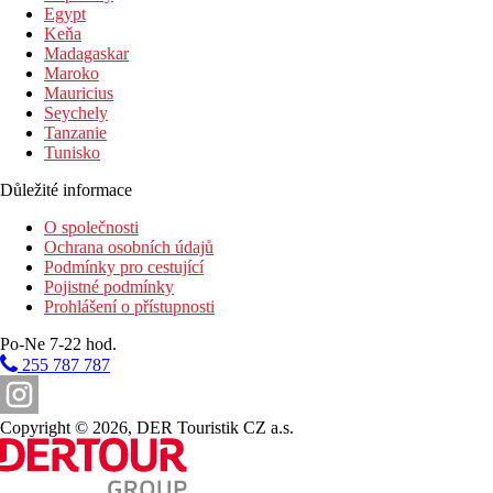
Zdarma:
Wifi na pokoji a ve veřejných prostorách.
Egypt
Keňa
Poznámka
Madagaskar
Maroko
Rozsah a kvalita výše uvedených služeb a aktivit může být
Mauricius
ovlivněna zavedením případných hygienických či
Seychely
protiepidemických opatření v dané destinaci.
Tanzanie
Tunisko
Oficiální kategorie
5 hvězdiček
Důležité informace
Vzdálenosti
O společnosti
Ochrana osobních údajů
Podmínky pro cestující
0 m
Pojistné podmínky
Golfové hřiště
Prohlášení o přístupnosti
25 km
Po-Ne 7-22 hod.
Vzdálenost od nejbližšího letiště
255 787 787
0 m
Vzdálenost k pláži
Copyright © 2026, DER Touristik CZ a.s.
Pláž