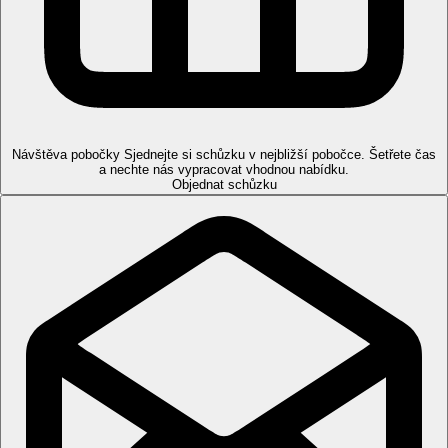
Pláž
Dlouhá písečná pláž je přímo u komplexu.
Sportovní nabídka
Zdarma:
squash, badminton, fitness, plážový volejbal,
stolní tenis, kulečník, yoga. fotbal
Za poplatek:
4 tenisové kurty, jízda na koni, vyhlídkové
lety hydroplánem, paintball, vodní lyžování, windsurfing,
Návštěva pobočky
Sjednejte si schůzku v nejbližší pobočce. Šetřete čas
plavby katamaránem, golf, střelnice, lukostřelba.
a nechte nás vypracovat vhodnou nabídku.
Objednat schůzku
Děti
Dětský klub (4-12 let), dětský bazén (teplotně regulovaný).
Hlídání dětí za poplatek.
Stravování
All inclusive Limited:
snídaně formou bufetu v restauraci "81" na hotelu JA
Lake View
oběd formou bufetu v restauraci "81" na hotelu JA Lake
View, nebo "La Fontana" na hotelu JA Palm Tree Court,
nebo v plážové restauraci "Capitan's Restaurant" na
hotelu JA Bech od 12:30 do 15:30