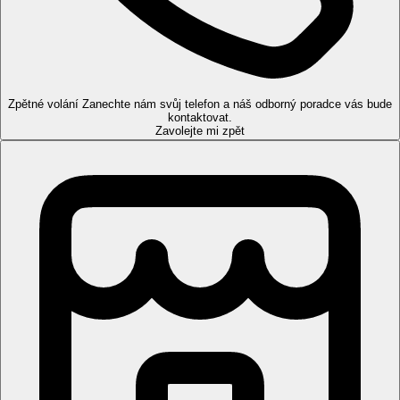
lehátka, slunečníky a osušky zdarma.
Pokoje
Dvoulůžkový pokoj, Výhled zahrada:
koupelna/WC
(vysoušeč vlasů), centrálně ovládaná klimatizace (v hlavní
Zpětné volání
sezóně), telefon, minibar, TV/sat., trezor, set pro přípravu čaje a
Zanechte nám svůj telefon a náš odborný poradce vás bude
kontaktovat.
kávy, balkon nebo terasa.
Zavolejte mi zpět
Ostatní typy pokojů
( pokud není uvedeno jinak, mají pokoje
výše uvedené vybavení)
Dvoulůžkový pokoj, Výhled moře:
s výhledem na
moře.
Dvoulůžkový pokoj, Superior:
prostornější.
Zábava
Denní a večerní animační a zábavné programy pro děti i
dospělé.
Stravování
All Inclusive
Snídaně, oběd a večeře formou bufetu
Pozdní snídaně
Odpolední snack