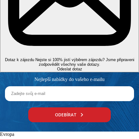
Web
http://www.royalgarden.com.tn
Wellness
Za poplatek:
jacuzzi, sauna, hammam a různé druhy
masáží, relaxačních a zkrášlujících procedur.
Internet
Zdarma:
WiFi v celém areálu hotelu.
Dotaz k zájezdu
Nejste si 100% jistí výběrem zájezdu? Jsme připraveni
Oficiální kategorie
zodpovědět všechny vaše dotazy.
5 hvězdiček
Odeslat dotaz
Poznámka
Nejlepší nabídky do vašeho e-mailu
Rozsah a kvalita uvedených služeb a aktivit může být ovlivněna
zavedením případných hygienických či protiepidemických
opatření v dané destinaci.
Vzdálenosti
ODEBÍRAT
0 m
Vzdálenost k pláži
Evropa