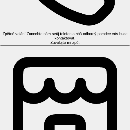
(lahev vody zdarma), balkon nebo terasa.
Ostatní typy pokojů (pokud není uvedeno jinak, mají
pokoje výše uvedené vybavení):
Dvoulůžkový pokoj, Prostorný, Palanda:
prostornější,
Zpětné volání
Zanechte nám svůj telefon a náš odborný poradce vás bude
přistýlky řešené formou palandy
kontaktovat.
Rodinný pokoj, 1 ložnice:
ložnice s obývací částí, palanda
Zavolejte mi zpět
Pláž
Písčito oblázková pláž, lehátka a slunečníky zdarma, osušky
zdarma (k vyzvednutí ve SPA centru).
Stravování
All Inclusive
snídaně (7.00-10.00), pozdní snídaně (10.00-11.00),
obědy (12.30-14.00), večeře (18.30-21.00) a půlnoční
snack (23.00-1.00) formou bufetu
během dne lehké občerstvení: gözleme placky (14:00-
17:00), zmrzlina (13:00-17:30), lehké občerstvení (12.30-
16.30) a sladké pečivo (16:00-18:00)
10.00-2.00 neomezené množství nealkoholických a
vybraných alkoholických nápojů (vše místní výroby,
rozlévané)
lobby bar: 10:00-02:00