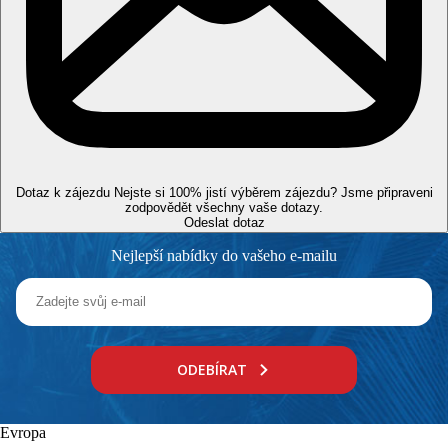
pouze na vyžádání a zpětné potvrzení z destinace, limitovaný
počet).
Dodatečné služby
Zvláštnosti
Internet
WiFi:
zdarma ve společných prostorách hotelu, na pokojích
Dotaz k zájezdu
Nejste si 100% jistí výběrem zájezdu? Jsme připraveni
zodpovědět všechny vaše dotazy.
Web
Odeslat dotaz
www.karyafamilyresort.com
Nejlepší nabídky do vašeho e-mailu
Oficiální kategorie
4 hvězdičky
Vzdálenosti
0 m
ODEBÍRAT
Vzdálenost k pláži
50 km
Evropa
Vzdálenost od nejbližšího letiště