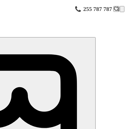
255 787 787
sné široké pláži. Hotel, jenž v nedávné době prošel rozsáhlou