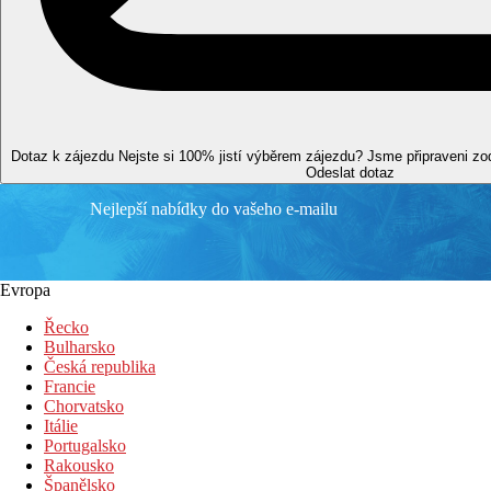
vodní sporty na pláži
SPA centrum
půjčovna aut
Strava v ceně
All Inclusive:
Hlavní restaurace: 07.00–10.00 snídaně formou bufetu, 1
nealkoholické nápoje, u oběda a večeře nealkoholické nápo
Dotaz k zájezdu
Nejste si 100% jistí výběrem zájezdu? Jsme připraveni z
Snack bar: 12.00–16.30 lehké občerstvení, nealkoholické 
Odeslat dotaz
Lobby bar: 10.00–24.00 nealkoholické nápoje a vybrané al
Nejlepší nabídky do vašeho e-mailu
Disco bar: 00.00–02.30 nealkoholické nápoje a vybrané al
Lotus bar: 10.00–20.00 nealkoholické nápoje a vybrané al
Anglický bar: 24 hodin denně,23.00–00.00 půlnoční polévk
Restaurace s obsluhou: po předchozí rezervaci, 1× za poby
Evropa
Upozornění: výše uvedené časy i místa podávání jsou urč
Řecko
Vzdálenosti
Bulharsko
Česká republika
5 km
Francie
Centrum města
Chorvatsko
Itálie
0 m
Portugalsko
Vzdálenost k pláži
Rakousko
Španělsko