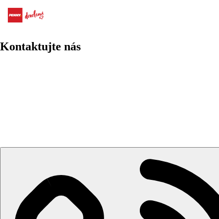
Armonia Holiday Village & Spa
Kontaktujte nás
Moderní hotel s ultra all inclusive.
Dvě dětí za cenu letenky.
Hotel na klidném místě ideálním pro odpočinkovou dovolenou.
Ubytovaní v krásné zahradě.
Lehátka a slunečníky na pláži zdarma.
Informace o hotelu
Turecko / Bodrum / Turgutreis . Oblíbený prázdninový komplex,
rekonstrukcí, nabízí hostům nádherný výhled na nedaleký řecký 
Vzdálenost
pláže: u pláže
letiště: Bodrum 53 km
centra: Turgurtreis 5 km / Bodrum 24 km
nákupních možností: 5 km
Popis hotelu