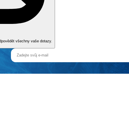
0.00–11.00 snídaně formou minibufetu, 12.30–14.30 oběd formou bufetu
je, pivo, víno a vybrané alkoholické nápoje (vše místní výroby, rozlév
odpovědět všechny vaše dotazy.
nápoje a vybrané alkoholické nápoje (vše místní výroby, rozlévané)
koholické nápoje (vše místní výroby, rozlévané)
koholické nápoje (vše místní výroby, rozlévané)
koholické nápoje (vše místní výroby, rozlévané), 15.30–16.30 zmrzlina
a, 01.00–07.00 noční občerstvení, nealkoholické nápoje a vybrané alk
t zdarma, rybí a turecká
eny hotelem a mohou se změnit