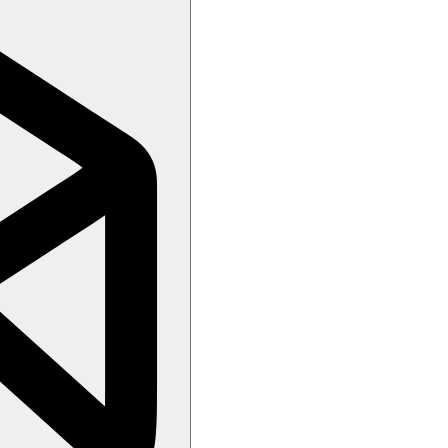
andy
arma)