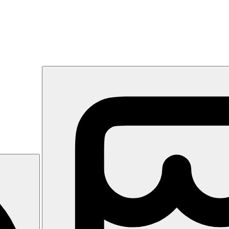
 s dobrými službami a bohatým animačním programem, leží přímo na krá
ostrov Kos.