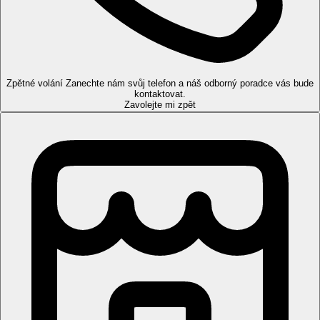
nealko nápoji), trezor (zdarma), balkon nebo terasa, velikost
pokoje 22 m2.
Ostatní typy pokojů
(pokud není uvedeno jinak, mají pokoje
výše uvedené vybavení)
Zpětné volání
Zanechte nám svůj telefon a náš odborný poradce vás bude
Dvoulůžkový pokoj, Boční výhled moře:
velikost
kontaktovat.
pokoje 23-28 m2.
Zavolejte mi zpět
Zábava
Různé druhy barů v okolí hotelu a centru města.
Stravování
All Inclusive
Snídaně formou bufetu (07.30-10.00 hod.)
Pozdní snídaně formou bufetu (10.00-11.00 hod.)
Oběd formou bufetu (12.30-14.00 hod.)
Večeře formou bufetu (19.30-21.30 hod.)
Noční občerstvení (23.00-23.30 hod.)
Odpolední občerstvení (14.30-16.00 hod.)
Čaj, káva a sušenky (17.00-18.00 hod.)
Možnost večeře v á la carte restauraci za poplatek (19.30-
21.30 hod., nutná rezervace)
Alkoholické a nealkoholické nápoje místní výroby (10.00-
23.00 hod.)