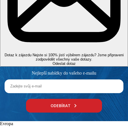
4 hvězdičky
Vzdálenosti
2 km
Turistické centrum
90 km
Vzdálenost od nejbližšího letiště
Dotaz k zájezdu
Nejste si 100% jistí výběrem zájezdu? Jsme připraveni
0 m
zodpovědět všechny vaše dotazy.
Odeslat dotaz
Vzdálenost k pláži
Nejlepší nabídky do vašeho e-mailu
Pláž
Lehátka a slunečníky na pláži zdarma
Hotel přímo u pláže
Plážová dovolená
ODEBÍRAT
Bazény
Lehátka a slunečníky u bazénu zdarma
Evropa
Dětský bazén