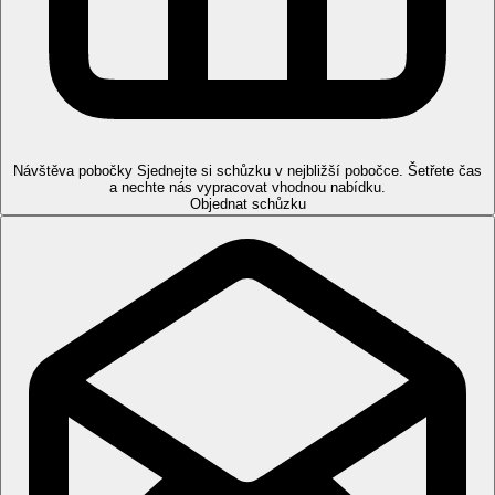
Pláž
Soukromá písečná pláž přímo u hotelu, pozvolný vstup do moře,
pláž oddělena místní promenádou, lehátka, slunečníky a osušky
zdarma.
Sportovní nabídka
Zdarma:
stolní tenis.
Návštěva pobočky
Sjednejte si schůzku v nejbližší pobočce. Šetřete čas
Děti
a nechte nás vypracovat vhodnou nabídku.
Objednat schůzku
Dětský bazén, dětská postýlka zdarma (na vyžádání).
Karty
Visa, MasterCard.
Web
Paşa Garden Beach Hotel - Resmi Web Sitesi
Wellness
Zdarma:
turecké lázně, sauna.
Za poplatek:
procedury ve SPA centru.
Internet
Wifi připojení zdarma ve společných prostorách hotelu.
Oficiální kategorie