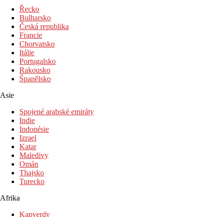
Bar u bazénu
Řecko
Bulharsko
Česká republika
Fotogalerie
Francie
Chorvatsko
Itálie
Portugalsko
Rakousko
Španělsko
Asie
Spojené arabské emiráty
Indie
Indonésie
Izrael
Katar
Maledivy
Omán
Thajsko
Turecko
Afrika
Kapverdy