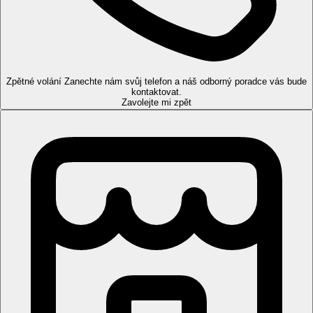
Pokoje
Dvoulůžkový pokoj, Deluxe:
koupelna/WC (vysoušeč vlasů),
klimatizace, TV/sat., minilednička, trezor, set pro přípravu kávy
a čaje, balkon nebo terasa, 29 m².
Zpětné volání
Ostatní typy pokojů
Zanechte nám svůj telefon a náš odborný poradce vás bude
(pokud není uvedeno jinak, mají pokoje
kontaktovat.
výše uvedené vybavení)
Zavolejte mi zpět
Dvoulůžkový pokoj, Deluxe, Nová budova:
moderní
pokoje umístěné v nově postavené budově naproti hotelu
(CEPU Orient).
Dvoulůžkový pokoj, Superior, Sdílený bazén, Nová
budova:
vstup do sdíleného bazénu, moderní pokoje
umístěné v nově postavené budově naproti hotelu (CEPU
Orient).
Dvoulůžkový pokoj, Superior, Sdílený bazén:
vstup do
sdíleného bazénu.
Junior Suita, Výhled moře, Výhled bazén:
prostornější,
výhled moře/ bazén, 34 m².
Junior Suita, Sdílený bazén:
prostornější, přístup do
sdíleného bazénu, 34 m².
Suita, Luxury, Výhled moře:
prostornější, v hlavní
budově, výhled na moře, 40 m².
Suita, Strana k moři:
směrem k pláži, výhled na moře,