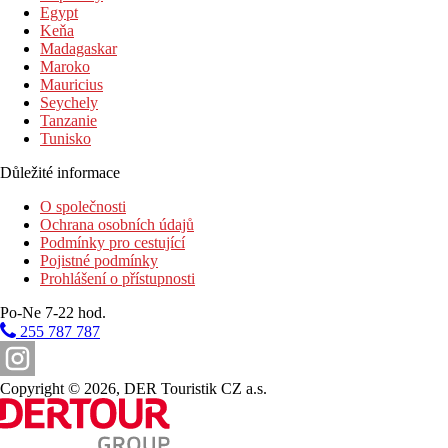
Egypt
0 m
Keňa
Vzdálenost k pláži
Madagaskar
Maroko
15 km
Mauricius
Vzdálenost od nejbližšího letiště
Seychely
5 km
Tanzanie
Centrum města
Tunisko
500 m
Důležité informace
Autobusová stanice
O společnosti
Ochrana osobních údajů
Pláž
Podmínky pro cestující
Pojistné podmínky
Lehátka a slunečníky na pláži zdarma
Prohlášení o přístupnosti
Hotel přímo u pláže
Plážová dovolená
Po-Ne 7-22 hod.
255 787 787
Bazény
Copyright © 2026, DER Touristik CZ a.s.
Lehátka a slunečníky u bazénu zdarma
Dětský bazén
Bar u bazénu